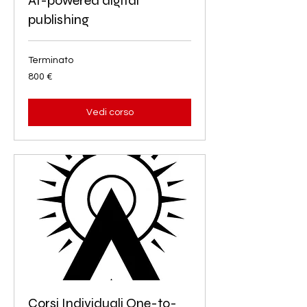
AI-powered digital
publishing
Terminato
800
800 €
euro
Vedi corso
Corsi Individuali One-to-