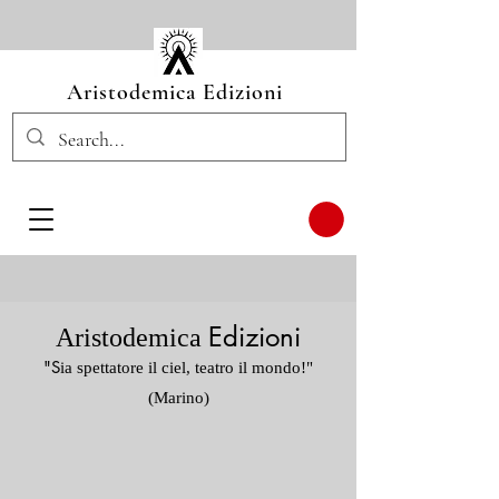
Aristodemica Edizioni
Edizioni
Aristodemica
"S
ia sp
ettatore il ciel, teatro
il mondo!"
(Marin
o)