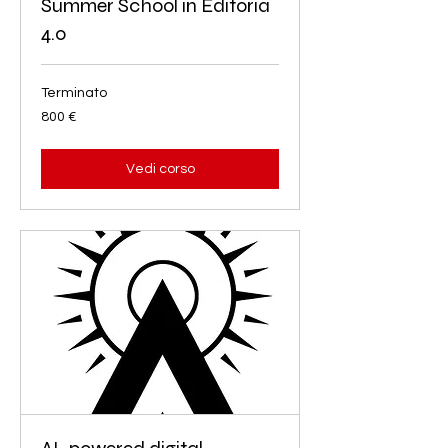
Summer School in Editoria
4.0
Terminato
800
800 €
euro
Vedi corso