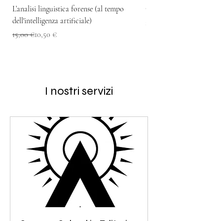
L’analisi linguistica forense (al tempo
Crime Line Academy, L'
dell'intelligenza artificiale)
Prezzo
25,00 €
Prezzo regolare
Prezzo scontato
15,00 €
10,50 €
I nostri servizi