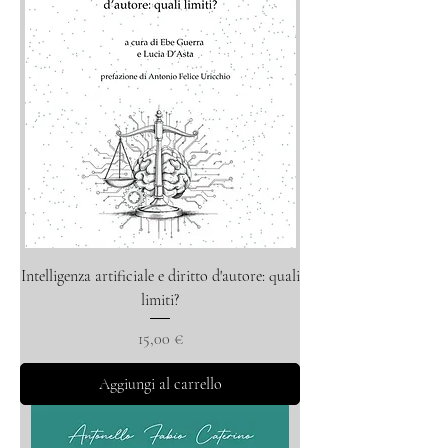
Intelligenza artificiale e diritto d'autore: quali
limiti?
Prezzo
15,00 €
Aggiungi al carrello