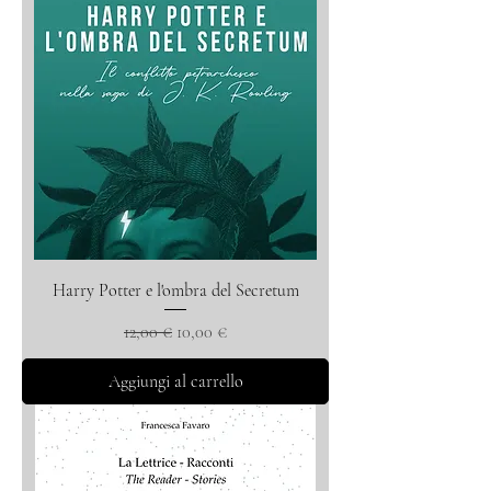
Harry Potter e l'ombra del Secretum
Prezzo regolare
Prezzo scontato
12,00 €
10,00 €
Aggiungi al carrello