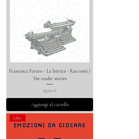
Francesca Favaro - La lettrice - Racconti /
The reader stories
Prezzo
13,00 €
Aggiungi al carrello
Libri