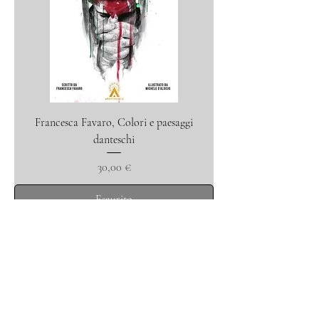
Francesca Favaro, Colori e paesaggi
danteschi
Prezzo
30,00 €
Esaurito
Libri