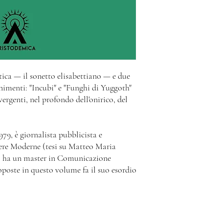
possibilità di aggiornar
potremo evadere la richi
ica — il sonetto elisabettiano — e due
imenti: "Incubi" e "Funghi di Yuggoth"
ergenti, nel profondo dell'onirico, del
79, è giornalista pubblicista e
ere Moderne (tesi su Matteo Maria
, ha un master in Comunicazione
oposte in questo volume fa il suo esordio