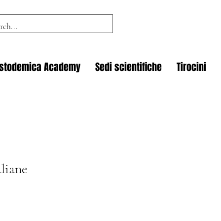
istodemica Academy
Sedi scientifiche
Tirocini
liane