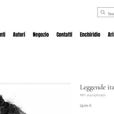
nti
Autori
Negozio
Contatti
Enchiridio
Ar
Leggende ita
SKU: 364115376135191
Prezzo
23,00 €