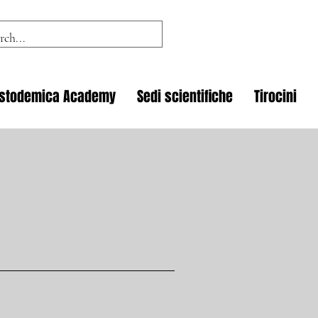
istodemica Academy
Sedi scientifiche
Tirocini