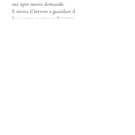
ma apre nuove domande.
E invita il lettore a guardare il
buio senza esserne inghiottito.
CrimeLine Academy è un
progetto di divulgazione e
formazione nelle scienze forensi e
criminologiche che nasce
dall’iniziativa della Dott.ssa
Jessica Fruzzetti e della Dott.ssa
Francesca Zanasi, con una
missione chiara: diffondere
conoscenza e promuovere cultura
nei campi della psicologia,
sociologia, criminologia, diritto e
scienze forensi.
La presente edizione contiene
saggi di: Diurno A., Lucanto C.,