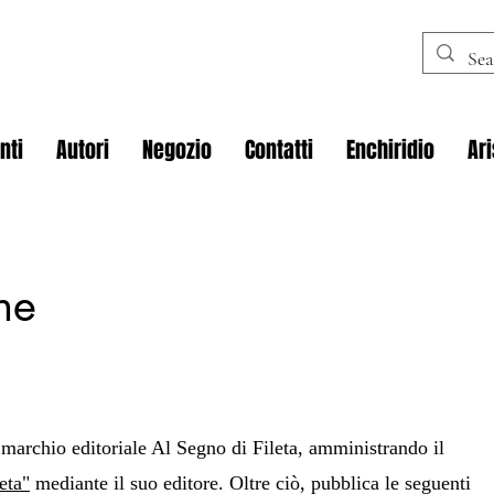
nti
Autori
Negozio
Contatti
Enchiridio
Ar
che
i clic qui per modificarlo e aggiungere il tuo testo.
 marchio editoriale Al Segno di Fileta, amministrando il
eta"
mediante il suo editore. Oltre ciò, pubblica le seguenti