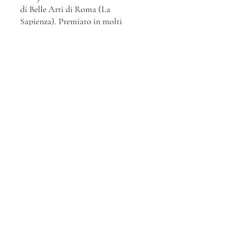
di Belle Arti di Roma (La
Sapienza). Premiato in molti
eventi tra cui: "Concorso di
incisione di Formello",
"Estemporanea di incisione di
Formello", rappresentante
dell'Accademia di Belle Arti di
Roma per la categoria Arti
Grafiche del "Premio nazionale
delle arti". Vince il Photoshop
Nation (Contest internazionale di
illustrazione digitale). Lavora nel
mondo dell’editoria realizzando
Copertine, storie illustrate e
illustrazioni (Night Italia, Uno
Editori, Man Font, Scarabeo e
Mondadori); della grafica digitale
per aziende; della formazione,