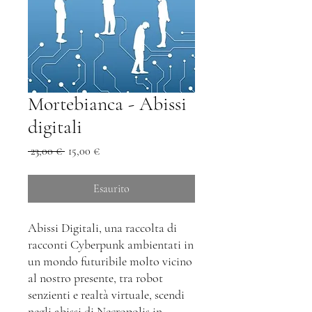
Mortebianca - Abissi
digitali
Prezzo
Prezzo
 23,00 € 
15,00 €
regolare
scontato
Esaurito
Abissi Digitali, una raccolta di
racconti Cyberpunk ambientati in
un mondo futuribile molto vicino
al nostro presente, tra robot
senzienti e realtà virtuale, scendi
negli abissi di Necropolis in