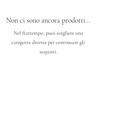
Non ci sono ancora prodotti...
Nel frattempo, puoi scegliere una
categoria diversa per continuare gli
acquisti.
Aristodemica SRLS. Sede legale: Via Polonia 7,
86039 - uffici: Via Da Capua 6, 86039 Termoli
(CB)
CF e PI
01900010701
. Email:
aristodemica@gmail.com
, pec:
aristodemica@pec.it