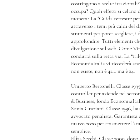
costringono a scelte irrazionali
occupa? Quali effetti si celano
moneta? La "Guida terrestre pe
attraverso i temi più caldi del 
strumenti per poter scegliere, i da
approfondire. Tutti elementi ch
divulgazione sul web. Come Virg
condurrà sulla retta via. La “tri
EconomiaItalia vi ricorderà anco
non esiste, non è 42… ma è 24.
Umberto Bertonelli. Classe 1995
controller per aziende nel sett
& Business, fonda EconomiaItali
Sonia Graziani. Classe 1996, lau
avvocato penalista. Garantista 
marzo 2020 per trasmettere l'amo
semplice.
Elías Secchi. Classe 2000, dopo 