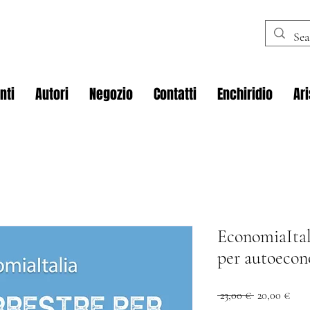
nti
Autori
Negozio
Contatti
Enchiridio
Ar
EconomiaItali
per autoecon
Prezzo
Prez
 23,00 € 
20,00 €
regolare
scon