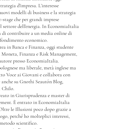
rategia d'impresa. L’interesse
nuovi modelli di business e la strategia
y-stage che per grandi imprese
l settore dell'energia. In EconomiaItalia
a di contribuire a un media online di
rofondimento economico.
rea in Banca e Finanza, oggi studente
 in Moneta, Finanza e Risk Management,
autore presso EconomiaItalia.
bolognese ma liberale, metà inglese ma
tto Voce ai Giovani e collabora con
ve anche su Gnothi Seautón Blog,
 Chilo.
reato in Giurisprudenza e master di
ment. È entrato in EconomiaItalia
 Oltre le Illusioni poco dopo grazie a
ogo, perché ho molteplici interessi,
metodo scientifico.