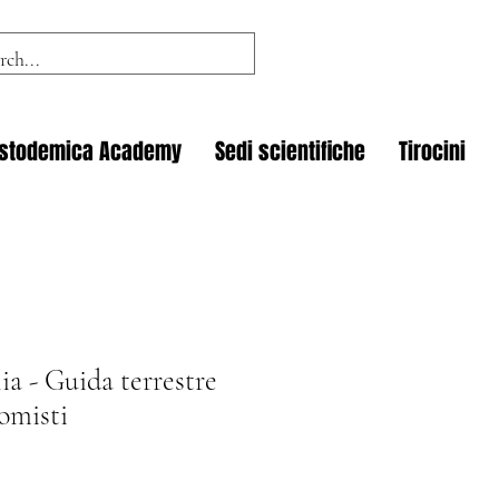
istodemica Academy
Sedi scientifiche
Tirocini
a - Guida terrestre
omisti
zo
tato