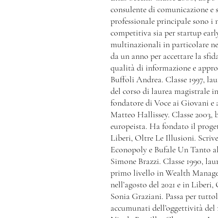
consulente di comunicazione e st
professionale principale sono i 
competitiva sia per startup earl
multinazionali in particolare ne
da un anno per accettare la sfid
qualità di informazione e app
Buffoli Andrea. Classe 1997, lau
del corso di laurea magistrale
fondatore di Voce ai Giovani e 
Matteo Hallissey. Classe 2003, 
europeista. Ha fondato il proge
Liberi, Oltre Le Illusioni. Scri
Econopoly e Bufale Un Tanto al
Simone Brazzi. Classe 1990, lau
primo livello in Wealth Manage
nell’agosto del 2021 e in Liberi,
Sonia Graziani. Passa per tuttol
accumunati dell’oggettività del 