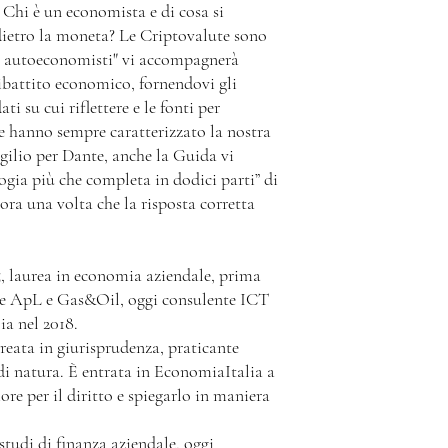
? Chi è un economista e di cosa si
 dietro la moneta? Le Criptovalute sono
r autoeconomisti" vi accompagnerà
dibattito economico, fornendovi gli
ti su cui riflettere e le fonti per
e hanno sempre caratterizzato la nostra
ilio per Dante, anche la Guida vi
logia più che completa in dodici parti” di
ra una volta che la risposta corretta
, laurea in economia aziendale, prima
ore ApL e Gas&Oil, oggi consulente ICT
a nel 2018.
reata in giurisprudenza, praticante
di natura. È entrata in EconomiaItalia a
re per il diritto e spiegarlo in maniera
studi di finanza aziendale, oggi