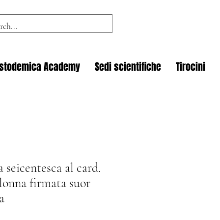
istodemica Academy
Sedi scientifiche
Tirocini
a seicentesca al card.
onna firmata suor
a