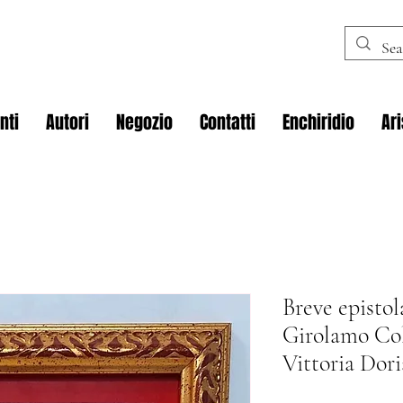
nti
Autori
Negozio
Contatti
Enchiridio
Ar
Breve epistol
Girolamo Col
Vittoria Dori