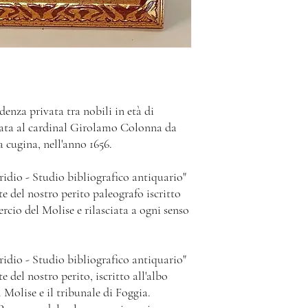
questi casi Aristodemica
Se non sarà stato possibi
provvederà a rimborsare
destinatario o il suo del
presso l’Ufficio Postale 
portalettere. L’invio rim
giorni solari
le spedizioni internazion
comunicazione con il nos
enza privata tra nobili in età di
all'indirizzo: aristode
zata al cardinal Girolamo Colonna da
a cugina, nell'anno 1656.
ridio - Studio bibliografico antiquario"
te del nostro perito paleografo iscritto
cio del Molise e rilasciata a ogni senso
ridio - Studio bibliografico antiquario"
e del nostro perito, iscritto all'albo
olise e il tribunale di Foggia.